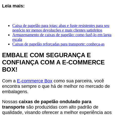
Leia mais:
Caixa de papelão para joias: abas e fuste resistentes para seu
negócio ter menos devoluções e mais clientes satisfeitos
Armazenamento de caixas de papelão: como fazê-lo em larga
escala
Caixas de papelão reforçadas para transporte: conheça-as
EMBALE COM SEGURANÇA E
CONFIANÇA COM A E-COMMERCE
BOX!
Com a
E-commerce Box
como sua parceira, você
encontra sempre o que há de melhor no mercado de
embalagens.
Nossas
caixas de papelão ondulado para
transporte
são produzidas com alto padrão de
qualidade, visando oferecer a melhor experiência aos