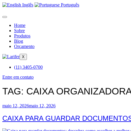
Inglês
Português
Home
Sobre
Produtos
Blog
Orçamento
X
(11) 3405-0700
Entre em contato
TAG:
CAIXA ORGANIZADOR
Publicado
maio 12, 2026
maio 12, 2026
em
CAIXA PARA GUARDAR DOCUMENTOS