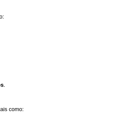
o:
os
.
tais como: