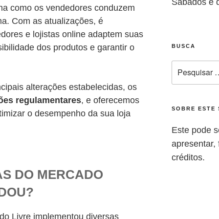
Sábados e 
rma como os vendedores conduzem
a. Com as atualizações, é
ores e lojistas online adaptem suas
ibilidade dos produtos e garantir o
BUSCA
cipais alterações estabelecidas, os
ções regulamentares
, e oferecemos
SOBRE ESTE 
timizar o desempenho da sua loja
Este pode s
apresentar, f
créditos.
AS DO MERCADO
UDOU?
do Livre implementou diversas