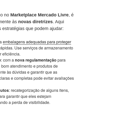
do no
Marketplace Mercado Livre
, é
amente às
novas diretrizes
. Aqui
s estratégias que podem ajudar:
ha
embalagens adequadas para proteger
 rápidas. Use serviços de armazenamento
 eficiência.
e
: com a
nova regulamentação
para
um bom atendimento e produtos de
te às dúvidas e garantir que as
laras e completas pode evitar avaliações
dutos
: recategorização de alguns itens,
ara garantir que eles estejam
ando a perda de visibilidade.