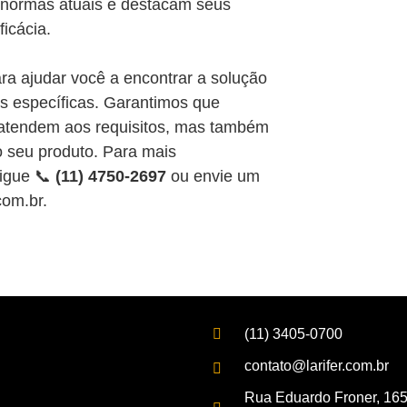
normas atuais e destacam seus
icácia.
ra ajudar você a encontrar a solução
s específicas. Garantimos que
atendem aos requisitos, mas também
 seu produto. Para mais
ligue 📞
(11) 4750-2697
ou envie um
com.br.
(11) 3405-0700
contato@larifer.com.br
Rua Eduardo Froner, 16