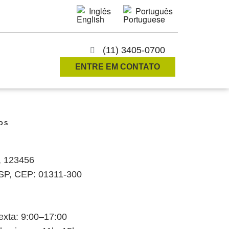
Inglês
Português
(11) 3405-0700
ENTRE EM CONTATO
OS
a, 123456
 SP, CEP: 01311-300
xta: 9:00–17:00