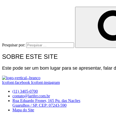
Pesquisar por:
SOBRE ESTE SITE
Este pode ser um bom lugar para se apresentar, falar do
Icofont-facebook
Icofont-instagram
(11) 3405-0700
contato@larifer.com.br
Rua Eduardo Froner, 165 Pq. das Nações
Guarulhos / SP. CEP: 07243-590
Mapa do Site