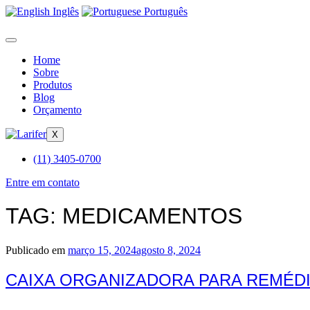
Inglês
Português
Home
Sobre
Produtos
Blog
Orçamento
X
(11) 3405-0700
Entre em contato
TAG:
MEDICAMENTOS
Publicado em
março 15, 2024
agosto 8, 2024
CAIXA ORGANIZADORA PARA REMÉD