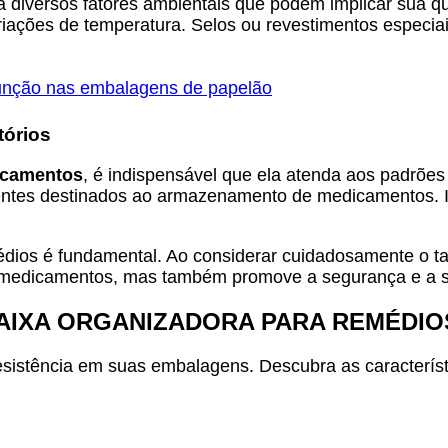
 diversos fatores ambientais que podem implicar sua qua
iações de temperatura. Selos ou revestimentos especia
função nas embalagens de papelão
tórios
icamentos
, é indispensável que ela atenda aos padrões 
ientes destinados ao armazenamento de medicamentos. Is
édios é fundamental. Ao considerar cuidadosamente o 
os medicamentos, mas também promove a segurança e a s
CAIXA ORGANIZADORA PARA REMÉDIO
esistência em suas embalagens. Descubra as característi