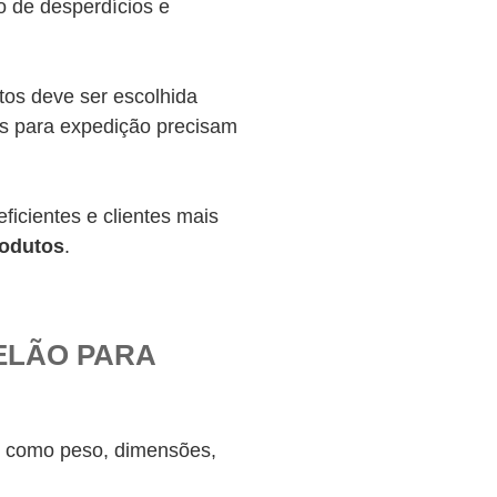
o de desperdícios e
os deve ser escolhida
ns para expedição precisam
ficientes e clientes mais
rodutos
.
ELÃO PARA
es como peso, dimensões,