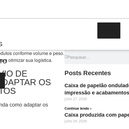
S
TO
VIO DE
Posts Recentes
ADAPTAR OS
Caixa de papelão ondulad
TOS
impressão e acabamento
julho 27, 2026
enda como adaptar os
Continue lendo »
Caixa produzida com pape
julho 24, 2026