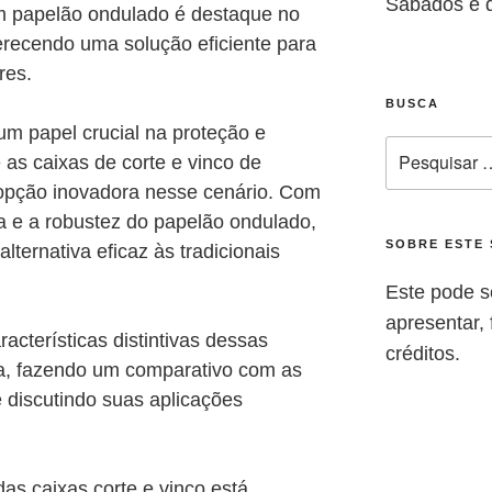
Sábados e 
 em papelão ondulado é destaque no
erecendo uma solução eficiente para
ores.
BUSCA
 papel crucial na proteção e
 as caixas de corte e vinco de
opção inovadora nesse cenário. Com
a e a robustez do papelão ondulado,
SOBRE ESTE 
ternativa eficaz às tradicionais
Este pode s
apresentar, f
aracterísticas distintivas dessas
créditos.
ha, fazendo um comparativo com as
e discutindo suas aplicações
s caixas corte e vinco está