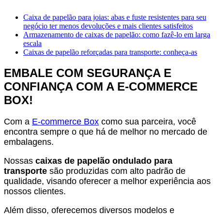
Caixa de papelão para joias: abas e fuste resistentes para seu
negócio ter menos devoluções e mais clientes satisfeitos
Armazenamento de caixas de papelão: como fazê-lo em larga
escala
Caixas de papelão reforçadas para transporte: conheça-as
EMBALE COM SEGURANÇA E
CONFIANÇA COM A E-COMMERCE
BOX!
Com a
E-commerce Box
como sua parceira, você
encontra sempre o que há de melhor no mercado de
embalagens.
Nossas
caixas de papelão ondulado para
transporte
são produzidas com alto padrão de
qualidade, visando oferecer a melhor experiência aos
nossos clientes.
Além disso, oferecemos diversos modelos e