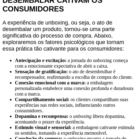
DESEMBALAR CATIVAM OS
CONSUMIDORES
A experiência de
unboxing
, ou seja, o ato de
desembalar um produto, tornou-se uma parte
significativa do processo de compra. Abaixo,
exploraremos os fatores psicológicos que tornam
essa prática tão cativante para os consumidores:
Antecipação e excitação:
a jornada do
unboxing
começa
com a emocionante expectativa de abrir a caixa.
Sensação de gratificação:
o ato de desembrulhar é
recompensador, reafirmando a escolha de compra do cliente.
Conexão emocional com a marca:
a embalagem
personalizada estabelece uma conexão profunda e duradoura
com a marca.
Compartilhamento social:
os clientes compartilham suas
experiências nas redes sociais, influenciando outros
consumidores.
Dopamina e recompensa:
o
unboxing
libera dopamina,
acentuando o prazer da experiência.
Estímulo visual e sensorial:
a embalagem cativante estimula
os sentidos, tornando a experiência memorável.
Conclusão da compra:
o
unboxing
encerra a jornada de