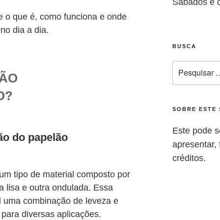
Sábados e 
de o que é, como funciona e onde
no dia a dia.
BUSCA
LÃO
O?
SOBRE ESTE 
Este pode s
ão do papelão
apresentar, f
créditos.
um tipo de material composto por
 lisa e outra ondulada. Essa
al uma combinação de leveza e
l para diversas aplicações.