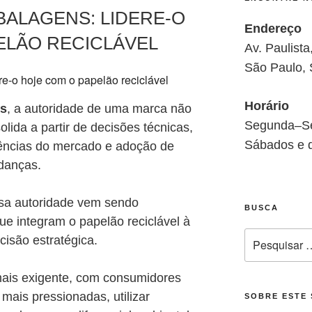
ALAGENS: LIDERE-O
Endereço
ELÃO RECICLÁVEL
Av. Paulist
São Paulo,
Horário
s
, a autoridade de uma marca não
Segunda–Se
lida a partir de decisões técnicas,
Sábados e 
gências do mercado e adoção de
udanças.
sa autoridade vem sendo
BUSCA
e integram o papelão reciclável à
Pesquisar
cisão estratégica.
por:
mais exigente, com consumidores
mais pressionadas, utilizar
SOBRE ESTE 