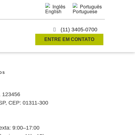
Inglês
Português
(11) 3405-0700
ENTRE EM CONTATO
OS
a, 123456
 SP, CEP: 01311-300
xta: 9:00–17:00