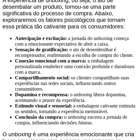
A experiência de
unboxing
, ou seja, o ato de
desembalar um produto, tornou-se uma parte
significativa do processo de compra. Abaixo,
exploraremos os fatores psicológicos que tornam
essa prática tão cativante para os consumidores:
Antecipação e excitação:
a jornada do
unboxing
começa
com a emocionante expectativa de abrir a caixa.
Sensação de gratificação:
o ato de desembrulhar é
recompensador, reafirmando a escolha de compra do cliente.
Conexão emocional com a marca:
a embalagem
personalizada estabelece uma conexão profunda e duradoura
com a marca.
Compartilhamento social:
os clientes compartilham suas
experiências nas redes sociais, influenciando outros
consumidores.
Dopamina e recompensa:
o
unboxing
libera dopamina,
acentuando o prazer da experiência.
Estímulo visual e sensorial:
a embalagem cativante estimula
os sentidos, tornando a experiência memorável.
Conclusão da compra:
o
unboxing
encerra a jornada de
compra, influenciando decisões futuras.
O
unboxing
é uma experiência emocionante que cria