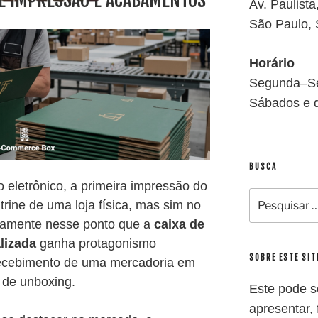
DE IMPRESSÃO E ACABAMENTOS
Av. Paulist
São Paulo,
Horário
Segunda–Se
Sábados e 
BUSCA
 eletrônico, a primeira impressão do
Pesquisar
trine de uma loja física, mas sim no
por:
tamente nesse ponto que a
caixa de
lizada
ganha protagonismo
SOBRE ESTE SIT
recebimento de uma mercadoria em
 de unboxing.
Este pode s
apresentar, f