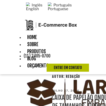
Inglês
Português
HOME
SOBRE
PRODUTOS
(11) 3405-0700
BLOG
ORÇAMENTO
ENTRE EM CONTATO
AUTOR:
REDAÇÃO
PUBLICADO
JULHO 27, 2026
EM
CAIXA DE PAPELÃO OND