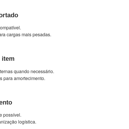
ortado
compatível.
para cargas mais pesadas.
o item
internas quando necessário.
es para amortecimento.
ento
 possível.
nização logística.