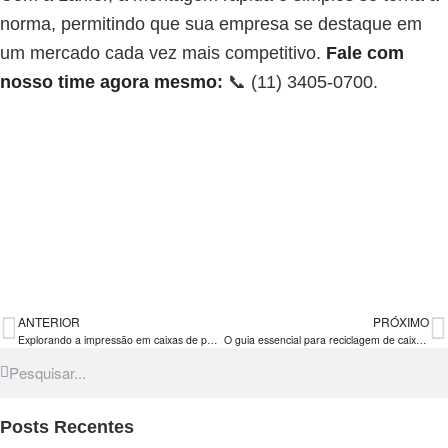
norma, permitindo que sua empresa se destaque em
um mercado cada vez mais competitivo.
Fale com
nosso time agora mesmo
:
📞 (11) 3405-0700.
ANTERIOR
PRÓXIMO
Explorando a impressão em caixas de papelão: eleve o visual das suas embalagens
O guia essencial para reciclagem de caixa de papelão: passos rumo à redução do impacto ambiental
Posts Recentes