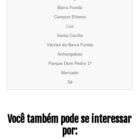
Barra Funda
Campos Elíseos
Luz
Santa Cecília
Várzea da Barra Funda
Anhangabaú
Parque Dom Pedro 1º
Mercado
Sé
Você também pode se interessar
por: