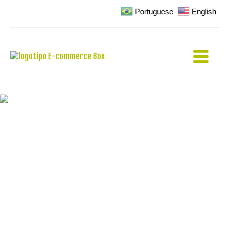
Portuguese
English
CAIXAS DE PAPELÃO
16X11X6
Home
»
Serviços
»
caixas-de-papelao-16x11x6
Com mais de uma década de atuação no
mercado, a E-commerce Box atua no