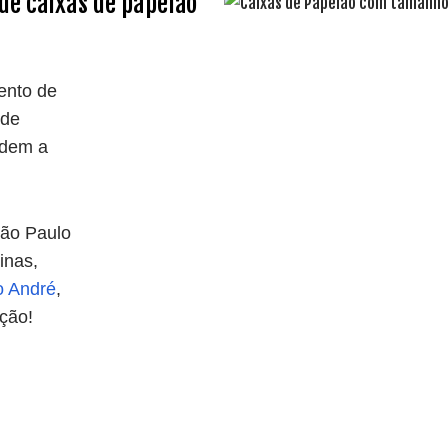
de caixas de papelão
ento de
 de
ndem a
ão Paulo
inas,
o André
,
ção!