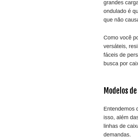
grandes carga
ondulado é qu
que não caus
Como você po
versáteis, res
fáceis de per
busca por cai
Modelos de
Entendemos q
isso, além da
linhas de cai
demandas.