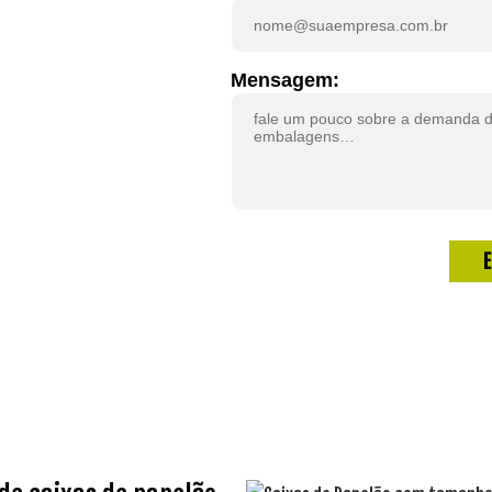
0X30X20
Mensagem:
20, conte com uma
ox.