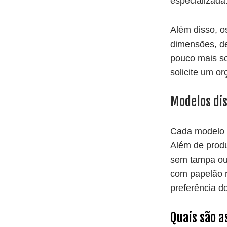
especializada
Além disso, o
dimensões, d
pouco mais so
solicite um o
Modelos dis
Cada modelo p
Além de produ
sem tampa ou
com papelão r
preferência do
Quais são a