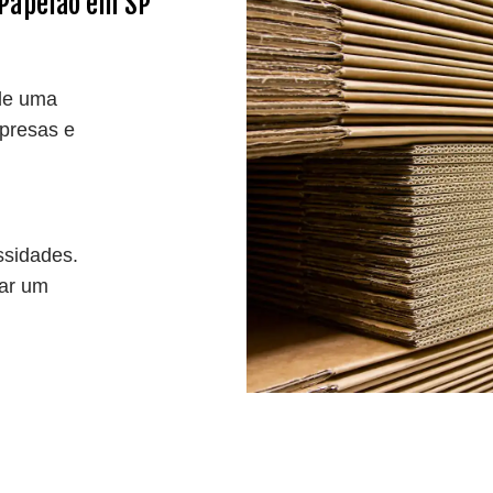
 Papelão em SP
de uma
presas e
ssidades.
tar um