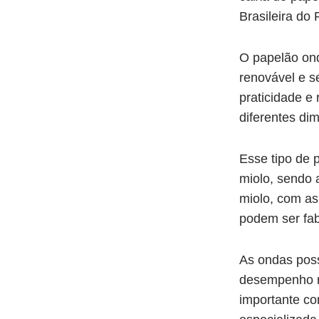
Brasileira do
O papelão on
renovável e s
praticidade e 
diferentes di
Esse tipo de 
miolo, sendo 
miolo, com as 
podem ser fab
As ondas poss
desempenho n
importante co