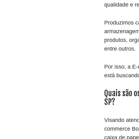
qualidade e r
Produzimos c
armazenagem 
produtos,
org
entre outros.
Por isso, a E
está buscando
Quais são o
SP?
Visando atend
commerce Box
caixa de pape