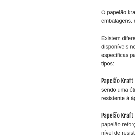
O papelão kraf
embalagens, d
Existem difer
disponíveis n
específicas p
tipos:
Papelão Kraf
sendo uma ót
resistente à 
Papelão Kraft
papelão refo
nível de resi