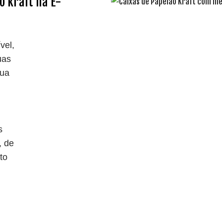
o kraft na E-
vel,
uas
sua
s
, de
to